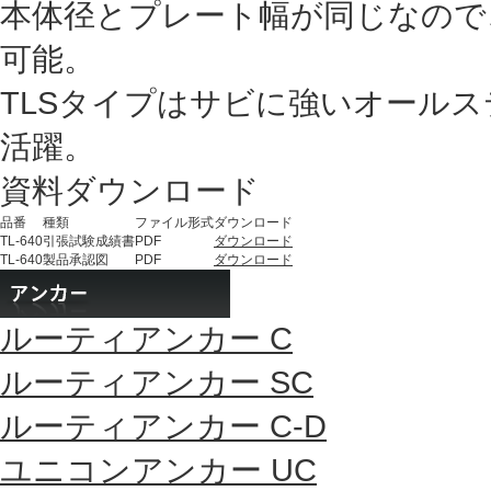
本体径とプレート幅が同じなので
可能。
TLSタイプはサビに強いオール
活躍。
資料ダウンロード
品番
種類
ファイル形式
ダウンロード
TL-640
引張試験成績書
PDF
ダウンロード
TL-640
製品承認図
PDF
ダウンロード
ルーティアンカー C
ルーティアンカー SC
ルーティアンカー C-D
ユニコンアンカー UC