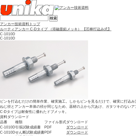
アンカー技術資料トップ
ルーティアンカー C-Dタイプ （溶融亜鉛メッキ） 【芯棒打込み式】
C-1010D
C-1010D
ピンを打込むだけの簡単作業、確実施工。しかもピンを見るだけで、確実に打込み
ねじ径とアンカー本体の径が同じなため、器材の上から穴あけ、ガタツキのないア
C-Dタイプは耐食性に優れたドブメッキ。
資料ダウンロード
品番
種類
ファイル形式
ダウンロード
C-1010D
引張試験成績書
PDF
ダウンロード
C-1010D
せん断試験成績書
PDF
ダウンロード