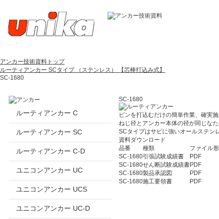
アンカー技術資料トップ
ルーティアンカー SCタイプ （ステンレス） 【芯棒打込み式】
SC-1680
SC-1680
ルーティアンカー C
ピンを打込むだけの簡単作業、確実施
ねじ径とアンカー本体の径が同じなた
ルーティアンカー SC
SCタイプはサビに強いオールステン
資料ダウンロード
品番
種類
ファイル形
ルーティアンカー C-D
SC-1680
引張試験成績書
PDF
SC-1680
せん断試験成績書
PDF
ユニコンアンカー UC
SC-1680
製品承認図
PDF
SC-1680
施工要領書
PDF
ユニコンアンカー UCS
ユニコンアンカー UC-D