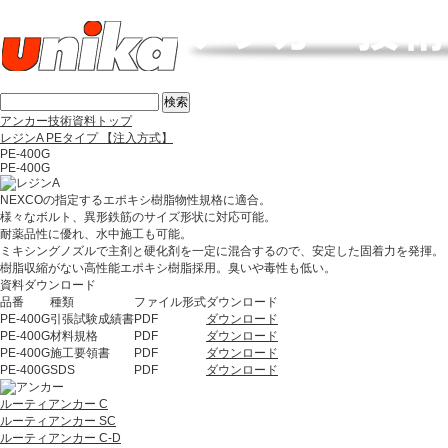
アンカー技術資料トップ
レジンA PEタイプ 【注入方式】
PE-400G
PE-400G
NEXCOの指定するエポキシ樹脂物性規格に適合。
様々なボルト、異形鉄筋のサイズ形状に対応可能。
耐薬品性に優れ、水中施工も可能。
ミキシングノズルで主剤と硬化剤を一定に混合するので、安定した固着力を発揮。
樹脂収縮がない高性能エポキシ樹脂採用。臭いや毒性も低い。
資料ダウンロード
品番
種類
ファイル形式
ダウンロード
PE-400G
引張試験成績書
PDF
ダウンロード
PE-400G
材料規格
PDF
ダウンロード
PE-400G
施工要領書
PDF
ダウンロード
PE-400G
SDS
PDF
ダウンロード
ルーティアンカー C
ルーティアンカー SC
ルーティアンカー C-D