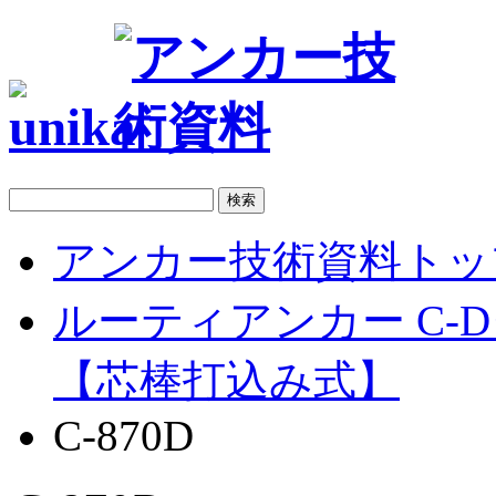
アンカー技術資料トッ
ルーティアンカー C-
【芯棒打込み式】
C-870D